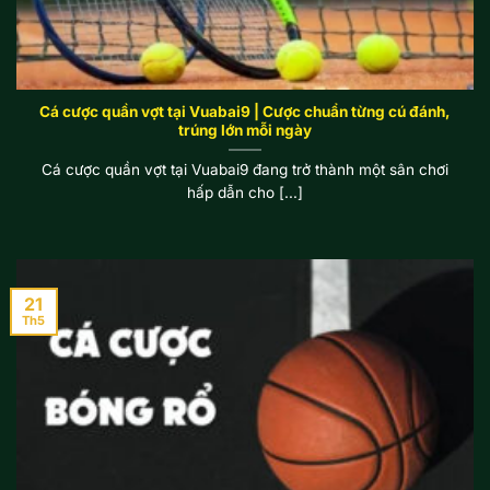
Cá cược quần vợt tại Vuabai9 | Cược chuẩn từng cú đánh,
trúng lớn mỗi ngày
Cá cược quần vợt tại Vuabai9 đang trở thành một sân chơi
hấp dẫn cho [...]
21
Th5