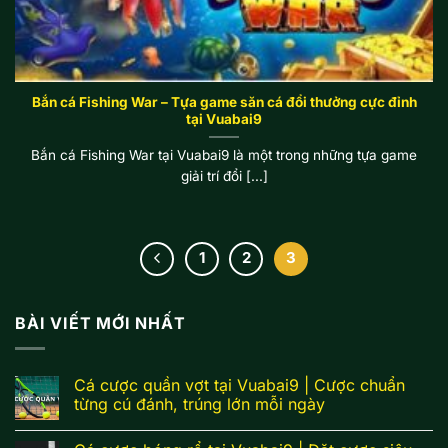
Bắn cá Fishing War – Tựa game săn cá đổi thưởng cực đỉnh
tại Vuabai9
Bắn cá Fishing War tại Vuabai9 là một trong những tựa game
giải trí đổi [...]
1
2
3
BÀI VIẾT MỚI NHẤT
Cá cược quần vợt tại Vuabai9 | Cược chuẩn
từng cú đánh, trúng lớn mỗi ngày