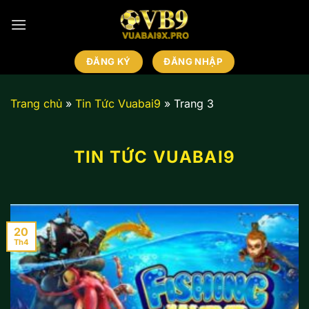
Bỏ
qua
nội
dung
ĐĂNG KÝ
ĐĂNG NHẬP
Trang chủ
»
Tin Tức Vuabai9
»
Trang 3
TIN TỨC VUABAI9
20
Th4