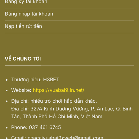
Đăng ký tài khoản
Đăng nhập tài khoản
Nạp tiền rút tiền
VỀ CHÚNG TÔI
Thương hiệu: H3BET
Website:
https://vuabai9.in.net/
Địa chỉ: nhiều trò chơi hấp dẫn khác.
Địa chỉ: 327A Kinh Dương Vương, P. An Lạc, Q. Bình
Tân, Thành Phố Hồ Chí Minh, Việt Nam
Phone: 037 461 6745
Gmail:
nhacaivuabai9xweb@gmail.com