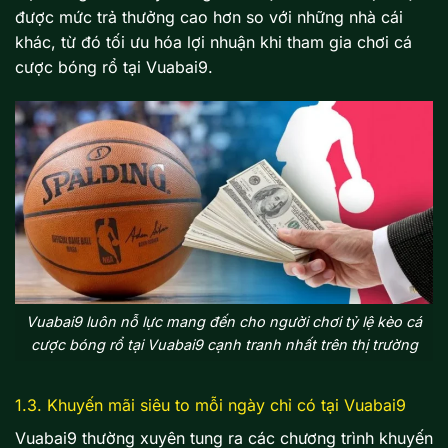
được mức trả thưởng cao hơn so với những nhà cái
khác, từ đó tối ưu hóa lợi nhuận khi tham gia chơi cá
cược bóng rổ tại Vuabai9.
Vuabai9 luôn nỗ lực mang đến cho người chơi tỷ lệ kèo cá
cược bóng rổ tại Vuabai9 cạnh tranh nhất trên thị trường
1.3. Khuyến mãi siêu to mỗi ngày chỉ có tại Vuabai9
Vuabai9 thường xuyên tung ra các chương trình khuyến