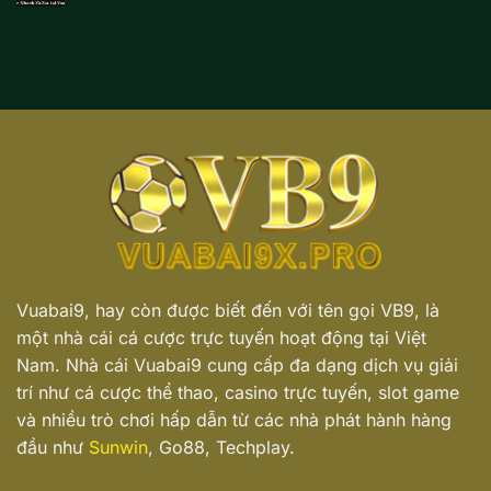
Vuabai9, hay còn được biết đến với tên gọi VB9, là
một nhà cái cá cược trực tuyến hoạt động tại Việt
Nam. Nhà cái Vuabai9 cung cấp đa dạng dịch vụ giải
trí như cá cược thể thao, casino trực tuyến, slot game
và nhiều trò chơi hấp dẫn từ các nhà phát hành hàng
đầu như
Sunwin
, Go88, Techplay.