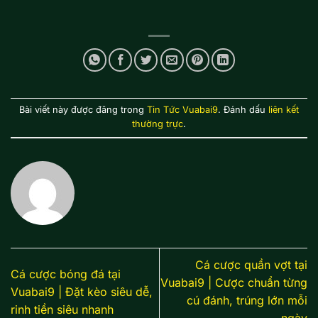
Bài viết này được đăng trong
Tin Tức Vuabai9
. Đánh dấu
liên kết
thường trực
.
Cá cược quần vợt tại
Cá cược bóng đá tại
Vuabai9 | Cược chuẩn từng
Vuabai9 | Đặt kèo siêu dễ,
cú đánh, trúng lớn mỗi
rinh tiền siêu nhanh