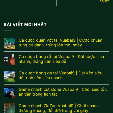
ngày
BÀI VIẾT MỚI NHẤT
Cá cược quần vợt tại Vuabai9 | Cược chuẩn
từng cú đánh, trúng lớn mỗi ngày
Cá cược bóng rổ tại Vuabai9 | Đặt cược siêu
nhanh, thắng tiền siêu dễ
Cá cược bóng đá tại Vuabai9 | Đặt kèo siêu
dễ, rinh tiền siêu nhanh
Game nhanh cut stone Vuabai9 | Chơi siêu tốc,
ăn tiền trong tích tắc
Game nhanh ZicZac Vuabai9 | Chơi nhanh,
thưởng khủng, đổi đời trong vài giây