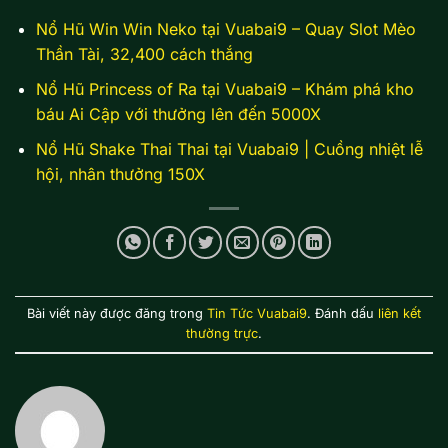
Nổ Hũ Win Win Neko tại Vuabai9 – Quay Slot Mèo
Thần Tài, 32,400 cách thắng
Nổ Hũ Princess of Ra tại Vuabai9 – Khám phá kho
báu Ai Cập với thưởng lên đến 5000X
Nổ Hũ Shake Thai Thai tại Vuabai9 | Cuồng nhiệt lễ
hội, nhân thưởng 150X
Bài viết này được đăng trong
Tin Tức Vuabai9
. Đánh dấu
liên kết
thường trực
.