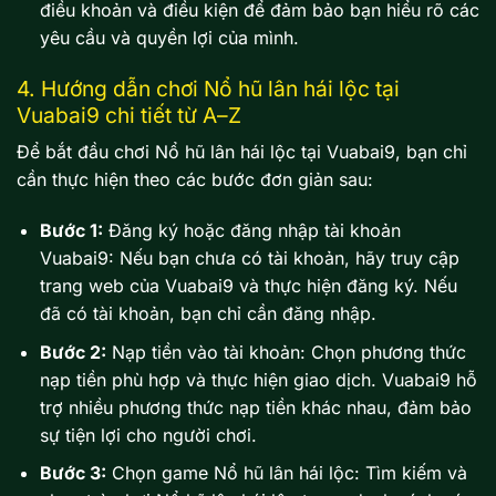
điều khoản và điều kiện để đảm bảo bạn hiểu rõ các
yêu cầu và quyền lợi của mình.
4. Hướng dẫn chơi Nổ hũ lân hái lộc tại
Vuabai9 chi tiết từ A–Z
Để bắt đầu chơi Nổ hũ lân hái lộc tại Vuabai9, bạn chỉ
cần thực hiện theo các bước đơn giản sau:
Bước 1:
Đăng ký hoặc đăng nhập tài khoản
Vuabai9: Nếu bạn chưa có tài khoản, hãy truy cập
trang web của Vuabai9 và thực hiện đăng ký. Nếu
đã có tài khoản, bạn chỉ cần đăng nhập.
Bước 2:
Nạp tiền vào tài khoản: Chọn phương thức
nạp tiền phù hợp và thực hiện giao dịch. Vuabai9 hỗ
trợ nhiều phương thức nạp tiền khác nhau, đảm bảo
sự tiện lợi cho người chơi.
Bước 3:
Chọn game Nổ hũ lân hái lộc: Tìm kiếm và