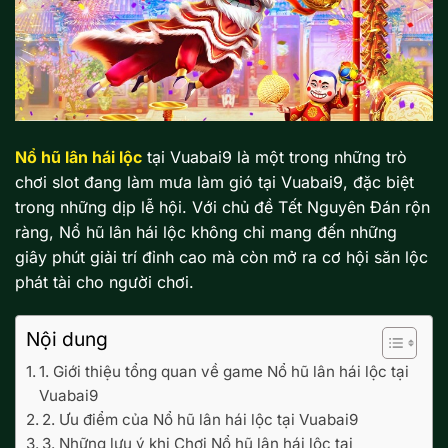
Nổ hũ lân hái lộc
tại Vuabai9 là một trong những trò
chơi slot đang làm mưa làm gió tại Vuabai9, đặc biệt
trong những dịp lễ hội. Với chủ đề Tết Nguyên Đán rộn
ràng, Nổ hũ lân hái lộc không chỉ mang đến những
giây phút giải trí đỉnh cao mà còn mở ra cơ hội săn lộc
phát tài cho người chơi.
Nội dung
1. Giới thiệu tổng quan về game Nổ hũ lân hái lộc tại
Vuabai9
2. Ưu điểm của Nổ hũ lân hái lộc tại Vuabai9
3. Những lưu ý khi Chơi Nổ hũ lân hái lộc tại