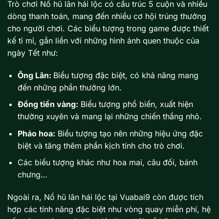
Trò chơi Nổ hũ lân hái lộc có cấu trúc 5 cuộn và nhiều
dòng thanh toán, mang đến nhiều cơ hội trúng thưởng
cho người chơi. Các biểu tượng trong game được thiết
kế tỉ mỉ, gắn liền với những hình ảnh quen thuộc của
ngày Tết như:
Ông Lân:
Biểu tượng đặc biệt, có khả năng mang
đến những phần thưởng lớn.
Đồng tiền vàng:
Biểu tượng phổ biến, xuất hiện
thường xuyên và mang lại những chiến thắng nhỏ.
Pháo hoa:
Biểu tượng tạo nên những hiệu ứng đặc
biệt và tăng thêm phần kịch tính cho trò chơi.
Các biểu tượng khác như hoa mai, câu đối, bánh
chưng…
Ngoài ra, Nổ hũ lân hái lộc tại Vuabai9 còn được tích
hợp các tính năng đặc biệt như vòng quay miễn phí, hệ