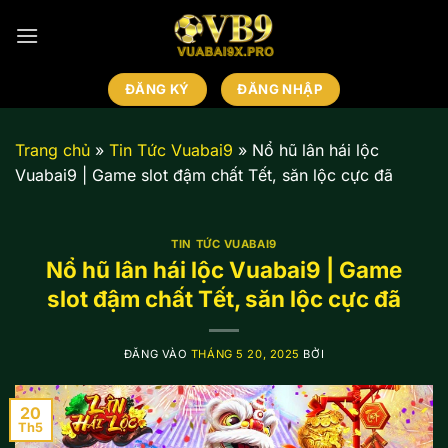
Bỏ
qua
nội
dung
ĐĂNG KÝ
ĐĂNG NHẬP
Trang chủ
»
Tin Tức Vuabai9
»
Nổ hũ lân hái lộc
Vuabai9 | Game slot đậm chất Tết, săn lộc cực đã
TIN TỨC VUABAI9
Nổ hũ lân hái lộc Vuabai9 | Game
slot đậm chất Tết, săn lộc cực đã
ĐĂNG VÀO
THÁNG 5 20, 2025
BỞI
20
Th5