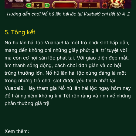
Hướng dẫn chơi Nổ hũ lân hái lộc tại Vuabai9 chi tiết từ A–Z
5. Tổng kết
Nổ hũ lân hái lộc Vuabai9 là một trò chơi slot hấp dẫn,
mang đến không chỉ những giây phút giải trí tuyệt vời
mà còn cơ hội săn lộc phát tài. Với giao diện đẹp mắt,
âm thanh sống động, cách chơi đơn giản và cơ hội
trúng thưởng lớn, Nổ hũ lân hái lộc xứng đáng là một
trong những trò chơi slot được yêu thích nhất tại
Vuabai9. Hãy tham gia Nổ hũ lân hái lộc ngay hôm nay
để trải nghiệm không khí Tết rộn ràng và rinh về những
phần thưởng giá trị!
Xem thêm: