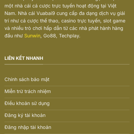
một nhà cái cá cược trực tuyến hoạt động tại Việt
Nam. Nhà cái Vuabai9 cung cấp đa dạng dịch vụ giải
trí như cá cược thể thao, casino trực tuyến, slot game
và nhiều trò chơi hấp dẫn từ các nhà phát hành hàng
đầu như
Sunwin
, Go88, Techplay.
LIÊN KẾT NHANH
Chính sách bảo mật
Miễn trừ trách nhiệm
Điều khoản sử dụng
Đăng ký tài khoản
Đăng nhập tài khoản