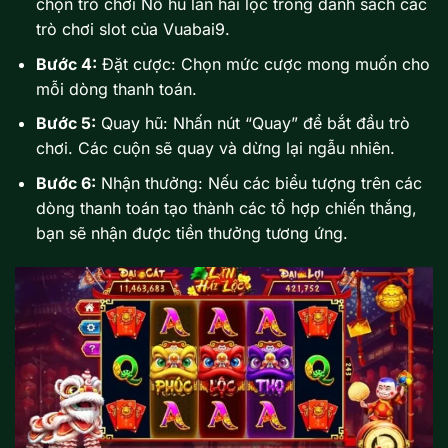
chọn trò chơi Nổ hũ lân hái lộc trong danh sách các
trò chơi slot của Vuabai9.
Bước 4:
Đặt cược: Chọn mức cược mong muốn cho
mỗi dòng thanh toán.
Bước 5:
Quay hũ: Nhấn nút “Quay” để bắt đầu trò
chơi. Các cuộn sẽ quay và dừng lại ngẫu nhiên.
Bước 6:
Nhận thưởng: Nếu các biểu tượng trên các
dòng thanh toán tạo thành các tổ hợp chiến thắng,
bạn sẽ nhận được tiền thưởng tương ứng.