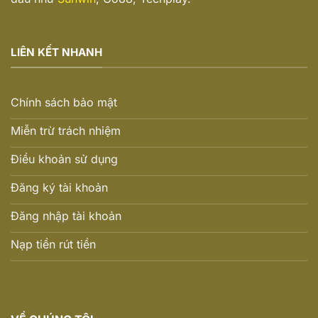
LIÊN KẾT NHANH
Chính sách bảo mật
Miễn trừ trách nhiệm
Điều khoản sử dụng
Đăng ký tài khoản
Đăng nhập tài khoản
Nạp tiền rút tiền