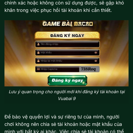
chính xác hoặc không còn sử dụng được, sẽ gặp khó
khăn trong việc phục hồi tài khoản khi cần thiết.
Lưu ý quan trọng cho người mới khi đăng ký tài khoản tại
Vuabai 9
Để bảo vệ quyền lợi và sự riêng tư của mình, người
chơi không nên chia sẻ tài khoản hoặc mật khẩu của
mình với bất kỳ ai khác. Việc chia sẻ tài khoản có thể