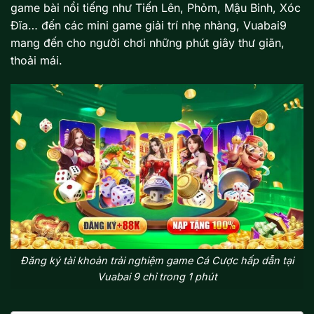
game bài nổi tiếng như Tiến Lên, Phỏm, Mậu Binh, Xóc
Đĩa… đến các mini game giải trí nhẹ nhàng, Vuabai9
mang đến cho người chơi những phút giây thư giãn,
thoải mái.
Đăng ký tài khoản trải nghiệm game Cá Cược hấp dẫn tại
Vuabai 9 chỉ trong 1 phút