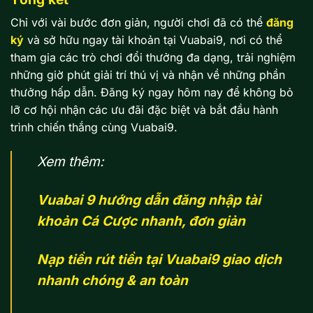
Chỉ với vài bước đơn giản, người chơi đã có thể
đăng
ký
và sở hữu ngay tài khoản tại Vuabai9, nơi có thể
tham gia các trò chơi đổi thưởng đa dạng, trải nghiệm
những giờ phút giải trí thú vị và nhận về những phần
thưởng hấp dẫn. Đăng ký ngay hôm nay để không bỏ
lỡ cơ hội nhận các ưu đãi đặc biệt và bắt đầu hành
trình chiến thắng cùng Vuabai9.
Xem thêm:
Vuabai 9 hướng dẫn đăng nhập tài
khoản Cá Cược nhanh, đơn giản
Nạp tiền rút tiền tại Vuabai9 giao dịch
nhanh chóng & an toàn