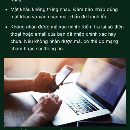
Mật khẩu không trùng nhau: Đảm bảo nhập đúng
mật khẩu và xác nhận mật khẩu để tránh lỗi.
Không nhận được mã xác minh: Kiểm tra lại số điện
thoại hoặc email của bạn đã nhập chính xác hay
chưa. Nếu không nhận được mã, có thể do mạng
chậm hoặc sai thông tin.