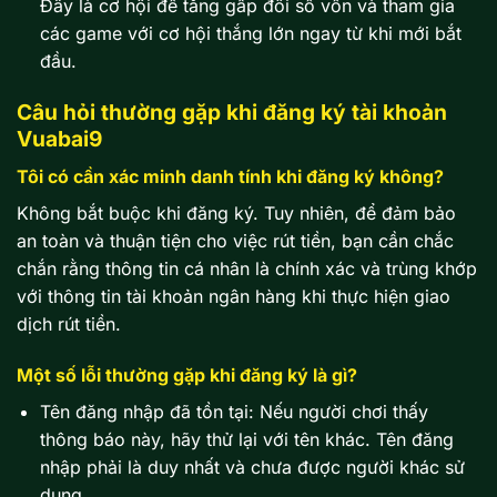
Đây là cơ hội để tăng gấp đôi số vốn và tham gia
các game với cơ hội thắng lớn ngay từ khi mới bắt
đầu.
Câu hỏi thường gặp khi đăng ký tài khoản
Vuabai9
Tôi có cần xác minh danh tính khi đăng ký không?
Không bắt buộc khi đăng ký. Tuy nhiên, để đảm bảo
an toàn và thuận tiện cho việc rút tiền, bạn cần chắc
chắn rằng thông tin cá nhân là chính xác và trùng khớp
với thông tin tài khoản ngân hàng khi thực hiện giao
dịch rút tiền.
Một số lỗi thường gặp khi đăng ký là gì?
Tên đăng nhập đã tồn tại: Nếu người chơi thấy
thông báo này, hãy thử lại với tên khác. Tên đăng
nhập phải là duy nhất và chưa được người khác sử
dụng.