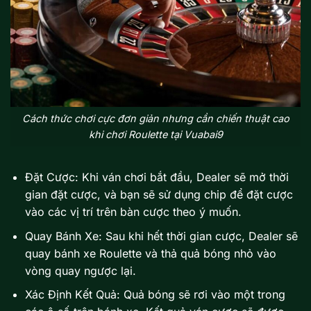
Cách thức chơi cực đơn giản nhưng cần chiến thuật cao
khi chơi Roulette tại Vuabai9
Đặt Cược: Khi ván chơi bắt đầu, Dealer sẽ mở thời
gian đặt cược, và bạn sẽ sử dụng chip để đặt cược
vào các vị trí trên bàn cược theo ý muốn.
Quay Bánh Xe: Sau khi hết thời gian cược, Dealer sẽ
quay bánh xe Roulette và thả quả bóng nhỏ vào
vòng quay ngược lại.
Xác Định Kết Quả: Quả bóng sẽ rơi vào một trong