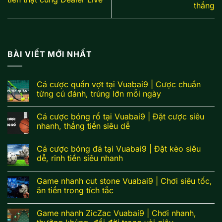
thắng
BÀI VIẾT MỚI NHẤT
Cá cược quần vợt tại Vuabai9 | Cược chuẩn
từng cú đánh, trúng lớn mỗi ngày
Cá cược bóng rổ tại Vuabai9 | Đặt cược siêu
nhanh, thắng tiền siêu dễ
Cá cược bóng đá tại Vuabai9 | Đặt kèo siêu
dễ, rinh tiền siêu nhanh
Game nhanh cut stone Vuabai9 | Chơi siêu tốc,
ăn tiền trong tích tắc
Game nhanh ZicZac Vuabai9 | Chơi nhanh,