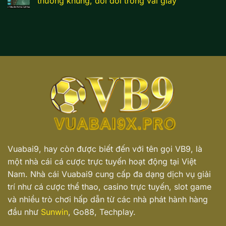
thưởng khủng, đổi đời trong vài giây
Vuabai9, hay còn được biết đến với tên gọi VB9, là
một nhà cái cá cược trực tuyến hoạt động tại Việt
Nam. Nhà cái Vuabai9 cung cấp đa dạng dịch vụ giải
trí như cá cược thể thao, casino trực tuyến, slot game
và nhiều trò chơi hấp dẫn từ các nhà phát hành hàng
đầu như
Sunwin
, Go88, Techplay.