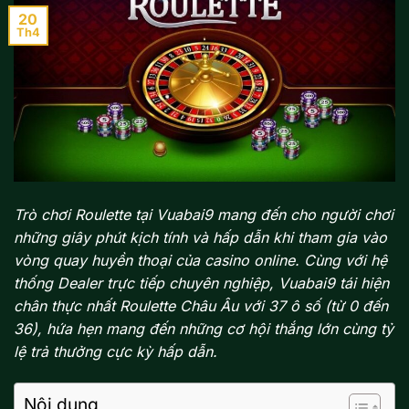
20
Th4
Trò chơi Roulette tại Vuabai9 mang đến cho người chơi
những giây phút kịch tính và hấp dẫn khi tham gia vào
vòng quay huyền thoại của casino online. Cùng với hệ
thống Dealer trực tiếp chuyên nghiệp, Vuabai9 tái hiện
chân thực nhất Roulette Châu Âu với 37 ô số (từ 0 đến
36), hứa hẹn mang đến những cơ hội thắng lớn cùng tỷ
lệ trả thưởng cực kỳ hấp dẫn.
Nội dung