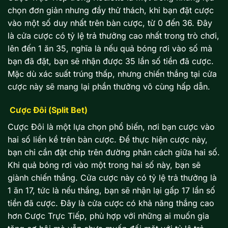
chọn đơn giản nhưng đầy thử thách, khi bạn đặt cược
vào một số duy nhất trên bàn cược, từ 0 đến 36. Đây
là cửa cược có tỷ lệ trả thưởng cao nhất trong trò chơi,
lên đến 1 ăn 35, nghĩa là nếu quả bóng rơi vào số mà
bạn đã đặt, bạn sẽ nhận được 35 lần số tiền đã cược.
Mặc dù xác suất trúng thấp, nhưng chiến thắng tại cửa
cược này sẽ mang lại phần thưởng vô cùng hấp dẫn.
Cược Đôi (Split Bet)
Cược Đôi là một lựa chọn phổ biến, nơi bạn cược vào
hai số liền kề trên bàn cược. Để thực hiện cược này,
bạn chỉ cần đặt chip trên đường phân cách giữa hai số.
Khi quả bóng rơi vào một trong hai số này, bạn sẽ
giành chiến thắng. Cửa cược này có tỷ lệ trả thưởng là
1 ăn 17, tức là nếu thắng, bạn sẽ nhận lại gấp 17 lần số
tiền đã cược. Đây là cửa cược có khả năng thắng cao
hơn Cược Trực Tiếp, phù hợp với những ai muốn gia