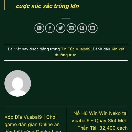
cược xúc xắc trúng lớn
Bài viết này được đăng trong
Tin Tức Vuabai9
. Đánh dấu
liên kết
thường trực
.
Nổ Hũ Win Win Neko tại
Xóc Đĩa Vuabai9 | Chơi
Vuabai9 – Quay Slot Mèo
game dân gian Online ăn
Thần Tài, 32,400 cách
tiền thật cùng Dealer Live