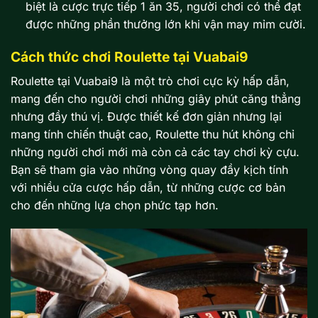
biệt là cược trực tiếp 1 ăn 35, người chơi có thể đạt
được những phần thưởng lớn khi vận may mỉm cười.
Cách thức chơi Roulette tại Vuabai9
Roulette tại Vuabai9 là một trò chơi cực kỳ hấp dẫn,
mang đến cho người chơi những giây phút căng thẳng
nhưng đầy thú vị. Được thiết kế đơn giản nhưng lại
mang tính chiến thuật cao, Roulette thu hút không chỉ
những người chơi mới mà còn cả các tay chơi kỳ cựu.
Bạn sẽ tham gia vào những vòng quay đầy kịch tính
với nhiều cửa cược hấp dẫn, từ những cược cơ bản
cho đến những lựa chọn phức tạp hơn.