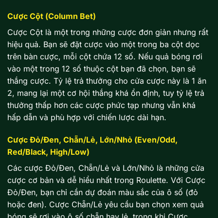
Cược Cột (Column Bet)
Cược Cột là một trong những cược đơn giản nhưng rất
hiệu quả. Bạn sẽ đặt cược vào một trong ba cột dọc
trên bàn cược, mỗi cột chứa 12 số. Nếu quả bóng rơi
vào một trong 12 số thuộc cột bạn đã chọn, bạn sẽ
thắng cược. Tỷ lệ trả thưởng cho cửa cược này là 1 ăn
2, mang lại một cơ hội thắng khá ổn định, tuy tỷ lệ trả
thưởng thấp hơn các cược phức tạp nhưng vẫn khá
hấp dẫn và phù hợp với chiến lược dài hạn.
Cược Đỏ/Đen, Chẵn/Lẻ, Lớn/Nhỏ (Even/Odd,
Red/Black, High/Low)
Các cược Đỏ/Đen, Chẵn/Lẻ và Lớn/Nhỏ là những cửa
cược cơ bản và dễ hiểu nhất trong Roulette. Với Cược
Đỏ/Đen, bạn chỉ cần dự đoán màu sắc của ô số (đỏ
hoặc đen). Cược Chẵn/Lẻ yêu cầu bạn chọn xem quả
bóng sẽ rơi vào ô số chẵn hay lẻ, trong khi Cược