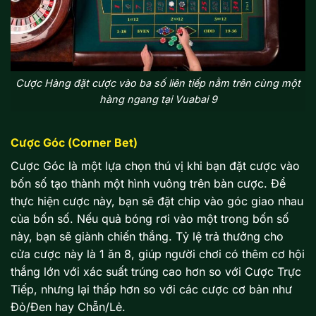
Cược Hàng đặt cược vào ba số liên tiếp nằm trên cùng một
hàng ngang tại Vuabai 9
Cược Góc (Corner Bet)
Cược Góc là một lựa chọn thú vị khi bạn đặt cược vào
bốn số tạo thành một hình vuông trên bàn cược. Để
thực hiện cược này, bạn sẽ đặt chip vào góc giao nhau
của bốn số. Nếu quả bóng rơi vào một trong bốn số
này, bạn sẽ giành chiến thắng. Tỷ lệ trả thưởng cho
cửa cược này là 1 ăn 8, giúp người chơi có thêm cơ hội
thắng lớn với xác suất trúng cao hơn so với Cược Trực
Tiếp, nhưng lại thấp hơn so với các cược cơ bản như
Đỏ/Đen hay Chẵn/Lẻ.