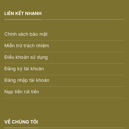
LIÊN KẾT NHANH
Chính sách bảo mật
Miễn trừ trách nhiệm
Điều khoản sử dụng
Đăng ký tài khoản
Đăng nhập tài khoản
Nạp tiền rút tiền
VỀ CHÚNG TÔI