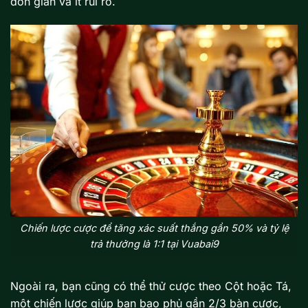
đơn giản và ít rủi ro.
Chiến lược cược để tăng xác suất thắng gần 50% và tỷ lệ
trả thưởng là 1:1 tại Vuabai9
Ngoài ra, bạn cũng có thể thử cược theo Cột hoặc Tá,
một chiến lược giúp bạn bao phủ gần 2/3 bàn cược,