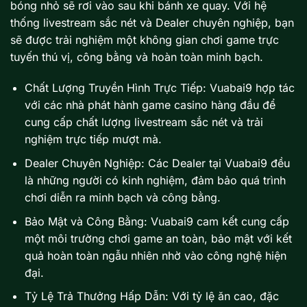
bóng nhỏ sẽ rơi vào sau khi bánh xe quay. Với hệ
thống livestream sắc nét và Dealer chuyên nghiệp, bạn
sẽ được trải nghiệm một không gian chơi game trực
tuyến thú vị, công bằng và hoàn toàn minh bạch.
Chất Lượng Truyền Hình Trực Tiếp: Vuabai9 hợp tác
với các nhà phát hành game casino hàng đầu để
cung cấp chất lượng livestream sắc nét và trải
nghiệm trực tiếp mượt mà.
Dealer Chuyên Nghiệp: Các Dealer tại Vuabai9 đều
là những người có kinh nghiệm, đảm bảo quá trình
chơi diễn ra minh bạch và công bằng.
Bảo Mật và Công Bằng: Vuabai9 cam kết cung cấp
một môi trường chơi game an toàn, bảo mật với kết
quả hoàn toàn ngẫu nhiên nhờ vào công nghệ hiện
đại.
Tỷ Lệ Trả Thưởng Hấp Dẫn: Với tỷ lệ ăn cao, đặc