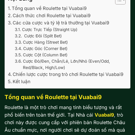
Tổng quan về Roulette tại Vuabai9
Cách thức chơi Roulette tại Vuabai9
Các cửa cược và tỷ lệ trả thưởng tại Vuabai9
Cược Trực Tiếp (Straight Up)
Cược Đôi (Split Bet)
Cược Hàng (Street Bet)
Cược Góc (Corner Bet)
Cược Cột (Column Bet)
Cược Đỏ/Đen, Chẵn/Lẻ, Lớn/Nhỏ (Even/Odd,
Red/Black, High/Low)
Chiến lược cược trong trò chơi Roulette tại Vuabai9
Kết luận
Tổng quan về Roulette tại Vuabai9
Roulette là một trò chơi mang tính biểu tượng và rất
phổ biến trên toàn thế giới. Tại Nhà cái
Vuabai9
, trò
chơi này được cung cấp với phiên bản Roulette Châu
Âu chuẩn mực, nơi người chơi sẽ dự đoán số mà quả