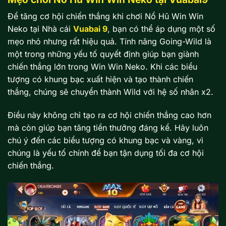
Để tăng cơ hội chiến thắng khi chơi Nổ Hũ Win Win
Neko tại Nhà cái
Vuabai 9
, bạn có thể áp dụng một số
mẹo nhỏ nhưng rất hiệu quả. Tính năng Going-Wild là
một trong những yếu tố quyết định giúp bạn giành
chiến thắng lớn trong Win Win Neko. Khi các biểu
tượng có khung bạc xuất hiện và tạo thành chiến
thắng, chúng sẽ chuyển thành Wild với hệ số nhân x2.
Điều này không chỉ tạo ra cơ hội chiến thắng cao hơn
mà còn giúp bạn tăng tiền thưởng đáng kể. Hãy luôn
chú ý đến các biểu tượng có khung bạc và vàng, vì
chúng là yếu tố chính để bạn tận dụng tối đa cơ hội
chiến thắng.