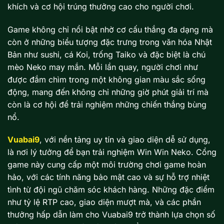
khích và cơ hội trúng thưởng cao cho người chơi.
Game không chỉ nổi bật nhờ cơ cấu thắng đa dạng mà
còn ở những biểu tượng đặc trưng trong văn hóa Nhật
Bản như sushi, cá Koi, trống Taiko và đặc biệt là chú
mèo Neko may mắn. Mỗi lần quay, người chơi như
được đắm chìm trong một không gian màu sắc sống
động, mang đến không chỉ những giờ phút giải trí mà
còn là cơ hội để trải nghiệm những chiến thắng bùng
nổ.
Vuabai9
, với nền tảng uy tín và giao diện dễ sử dụng,
là nơi lý tưởng để bạn trải nghiệm Win Win Neko. Cổng
game này cung cấp một môi trường chơi game hoàn
hảo, với các tính năng bảo mật cao và sự hỗ trợ nhiệt
tình từ đội ngũ chăm sóc khách hàng. Những đặc điểm
như tỷ lệ RTP cao, giao diện mượt mà, và các phần
thưởng hấp dẫn làm cho Vuabai9 trở thành lựa chọn số