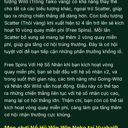
tượng Wild (Trống Taiko vàng) có khả năng thay thế
cho tất cả các biểu tượng khác, ngoại trừ Scatter, giúp
tạo ra những chiến thắng dễ dàng hơn. Còn biểu tượng
Scatter (Thỏi vàng) khi xuất hiện từ 4 lần trở lên sẽ kích
hoạt 10 vòng quay miễn phí (Free Spins). Mỗi lần
Scatter bổ sung sẽ mang lại thêm 2 vòng quay miễn
phí, giúp gia tăng cơ hội trúng thưởng. Đây là cơ hội
tuyệt vời để bạn tiếp cận những phần thưởng khổng lồ.
Free Spins Với Hệ Số Nhân khi bạn kích hoạt vòng
quay miễn phí, bạn sẽ bắt đầu với hệ số nhân x2, và
trong suốt thời gian này, các tính năng như Going-Wild
và Nhân đôi Wild vẫn hoạt động. Điều này có thể tạo
ra những chiến thắng liên tục với hệ số nhân cực cao,
mang lại cơ hội thắng lớn. Thậm chí, bạn còn có thể tái
kích hoạt vòng quay miễn phí, càng làm gia tăng thêm
cơ hội nhận thưởng cực khủng.
Mẹo chơi Nổ Hũ Win Win Neko tại Vuabai9