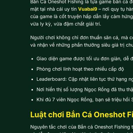
Bắn Cá Oneshot Fishing là tựa game bắn cá đ
mặt tại nhà cái uy tín
Vuabai9
– nơi quy tụ hà
của game là cốt truyện hấp dẫn lấy cảm hứng 
vừa ly kỳ, vừa đậm chất giải trí.
Người chơi không chỉ đơn thuần săn cá, mà c
và nhận về những phần thưởng siêu giá trị ch
Giao diện game được tối ưu đơn giản, dễ đ
Phòng chơi linh hoạt theo nhiều cấp độ
Leaderboard: Cập nhật liên tục thứ hạng n
Nơi hiển thị số lượng Ngọc Rồng đã thu th
Khi đủ 7 viên Ngọc Rồng, bạn sẽ triệu hồi 
Luật chơi Bắn Cá Oneshot F
Nguyên tắc chơi của Bắn cá Oneshot Fishing