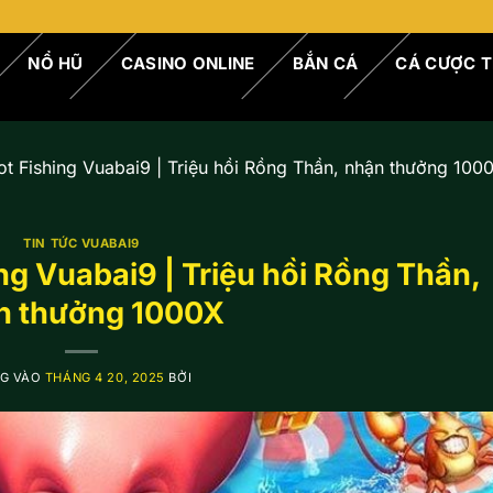
NỔ HŨ
CASINO ONLINE
BẮN CÁ
CÁ CƯỢC T
t Fishing Vuabai9 | Triệu hồi Rồng Thần, nhận thưởng 100
TIN TỨC VUABAI9
g Vuabai9 | Triệu hồi Rồng Thần,
n thưởng 1000X
G VÀO
THÁNG 4 20, 2025
BỞI