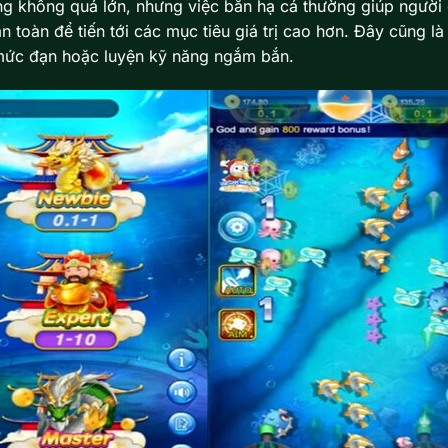
g không quá lớn, nhưng việc bắn hạ cá thường giúp người 
an toàn để tiến tới các mục tiêu giá trị cao hơn. Đây cũng là
mức đạn hoặc luyện kỹ năng ngắm bắn.