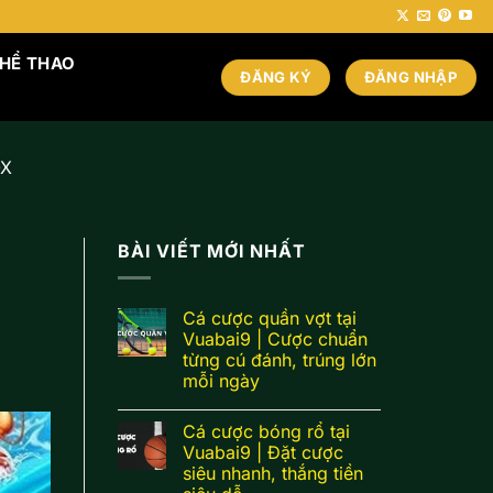
HỂ THAO
ĐĂNG KÝ
ĐĂNG NHẬP
0X
BÀI VIẾT MỚI NHẤT
Cá cược quần vợt tại
Vuabai9 | Cược chuẩn
từng cú đánh, trúng lớn
mỗi ngày
Cá cược bóng rổ tại
Vuabai9 | Đặt cược
siêu nhanh, thắng tiền