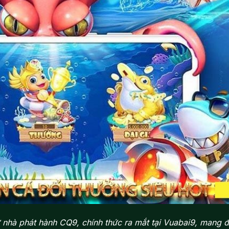
ừ nhà phát hành CQ9, chính thức ra mắt tại Vuabai9, mang 