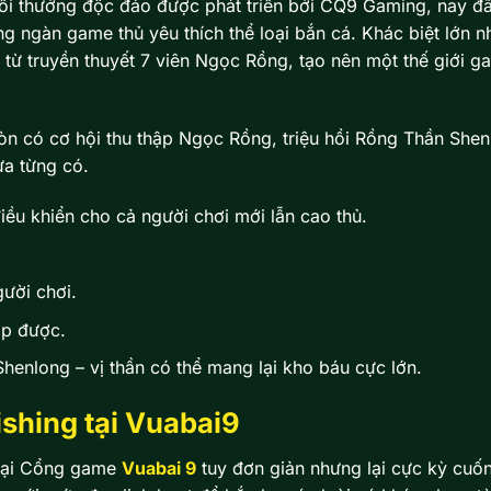
ổi thưởng độc đáo được phát triển bởi CQ9 Gaming, nay đ
ng ngàn game thủ yêu thích thể loại bắn cá. Khác biệt lớn n
từ truyền thuyết 7 viên Ngọc Rồng, tạo nên một thế giới g
òn có cơ hội thu thập Ngọc Rồng, triệu hồi Rồng Thần She
ưa từng có.
iều khiển cho cả người chơi mới lẫn cao thủ.
gười chơi.
ập được.
Shenlong – vị thần có thể mang lại kho báu cực lớn.
ishing tại Vuabai9
 tại Cổng game
Vuabai 9
tuy đơn giản nhưng lại cực kỳ cuốn