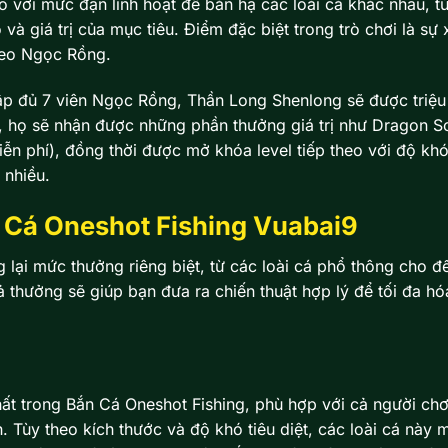
 với mức đạn linh hoạt để bắn hạ các loài cá khác nhau, t
 giá trị của mục tiêu. Điểm đặc biệt trong trò chơi là sự 
theo Ngọc Rồng.
ập đủ 7 viên Ngọc Rồng, Thần Long Shenlong sẽ được triệu 
g, họ sẽ nhận được những phần thưởng giá trị như Dragon S
iễn phí), đồng thời được mở khóa level tiếp theo với độ kh
 nhiều.
n Cá Oneshot Fishing Vuabai9
g lại mức thưởng riêng biệt, từ các loài cá phổ thông cho đ
ả thưởng sẽ giúp bạn đưa ra chiến thuật hợp lý để tối đa hó
hất trong Bắn Cá Oneshot Fishing, phù hợp với cả người chơ
. Tùy theo kích thước và độ khó tiêu diệt, các loài cá này