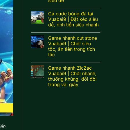
siêu dễ
Cá cược bóng đá tại
Vuabai9 | Đặt kèo siêu
dễ, rinh tiền siêu nhanh
Game nhanh cut stone
Vuabai9 | Chơi siêu
tốc, ăn tiền trong tích
tắc
Game nhanh ZicZac
Vuabai9 | Chơi nhanh,
thưởng khủng, đổi đời
trong vài giây
đến