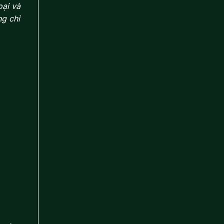
oại và
ng chỉ