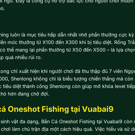
t ngờ. Đây là công cụ hỗ trợ đắc lực cho người chơi muốn t
ao.
hing luôn là mục tiêu hấp dẫn nhất nhờ phần thưởng cực kỳ
 đến mức thưởng từ X100 đến X300 khi bị tiêu diệt. Rồng Tr
 có thể mang lại phần thưởng từ X50 đến X500 – là lựa chọn
 quá nhiều rủi ro.
ong chỉ xuất hiện khi người chơi đã thu thập đủ 7 viên Ngọ
00, Shenlong không chỉ là biểu tượng chiến thắng mà còn 
tiêu diệt thành công Shenlong còn giúp mở khóa level tiếp
khó hơn đang chờ đợi.
cá Oneshot Fishing tại Vuabai9
 sinh vật đa dạng, Bắn Cá Oneshot Fishing tại Vuabai9 còn
chơi làm chủ trận địa một cách hiệu quả. Việc hiểu và sử 